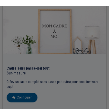
Cadre sans passe-partout
Sur-mesure
Créez un cadre complet sans passe-partout(s) pour encadrer votre
sujet.
Configurer