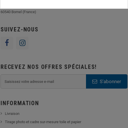
Adresse: FranceShop S.A.S| 7 rue Jean Baptiste Neron z.a. de Bornel |
60540 Bornel (France)
SUIVEZ-NOUS
RECEVEZ NOS OFFRES SPÉCIALES!
S'abonner
INFORMATION
Livraison
Tirage photo et cadre sur-mesure toile et papier