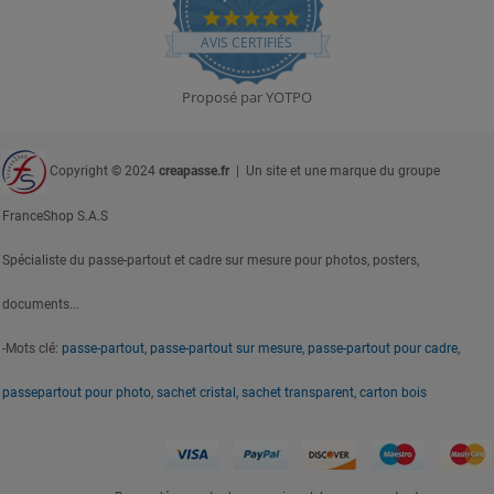
4.8
star
AVIS CERTIFIÉS
rating
Proposé par YOTPO
Copyright © 2024
creapasse.fr
| Un site et une marque du groupe
FranceShop S.A.S
Spécialiste du passe-partout et cadre sur mesure pour photos, posters,
documents...
-Mots clé:
passe-partout
,
passe-partout sur mesure
,
passe-partout pour cadre
,
passepartout pour photo
,
sachet cristal, sachet transparent
,
carton bois