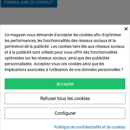
FORMULAIRE DE CONTACT
×
Ce magasin vous demande d'accepter les cookies afin d'optimiser
les performances, les fonctionnalités des réseaux sociaux et la
pertinence de la publicité. Les cookies tiers liés aux réseaux sociaux
et à la publicité sont utilisés pour vous offrir des fonctionnalités
Passe-partout et cadre sur-
optimisées sur les réseaux sociaux, ainsi que des publicités
personnalisées. Acceptez-vous ces cookies ainsi que les
mesure.
implications associées à l'utilisation de vos données personnelles ?
Le site creapasse.fr est un site du groupe FranceShop S.A.S, une entreprise
Accepter
française,leader dans la fabrication de passe-partouts (passe-partouts, marie-
louise pour cadre photos), avec une manufacture de cadres sur-mesure,
encadrement, carton divers (bois, gris, cannelure) et une distribution de sachet
Refuser tous les cookies
cristal pour photo, sachet transparent en France
[...]
Tel: 03 44 12 24 12
Configurer
Fax: 03 44 12 67 15
Politique de confidentialité et de cookies
Email: info(a)creapasse.fr