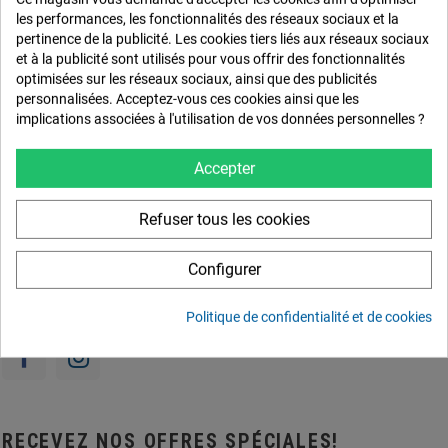
les performances, les fonctionnalités des réseaux sociaux et la
Le site creapasse.fr est un site du groupe FranceShop S.A.S, une entreprise
pertinence de la publicité. Les cookies tiers liés aux réseaux sociaux
française,leader dans la fabrication de passe-partouts (passe-partouts, marie-
et à la publicité sont utilisés pour vous offrir des fonctionnalités
louise pour cadre photos), avec une manufacture de cadres sur-mesure,
optimisées sur les réseaux sociaux, ainsi que des publicités
encadrement, carton divers (bois, gris, cannelure) et une distribution de sachet
personnalisées. Acceptez-vous ces cookies ainsi que les
cristal pour photo, sachet transparent en France
[...]
implications associées à l'utilisation de vos données personnelles ?
Tel: 03 44 12 24 12
Accepter
Fax: 03 44 12 67 15
Email: info(a)creapasse.fr
Refuser tous les cookies
Adresse: FranceShop S.A.S| 7 rue Jean Baptiste Neron z.a. de Bornel |
60540 Bornel (France)
Configurer
SUIVEZ-NOUS
Politique de confidentialité et de cookies
RECEVEZ NOS OFFRES SPÉCIALES!