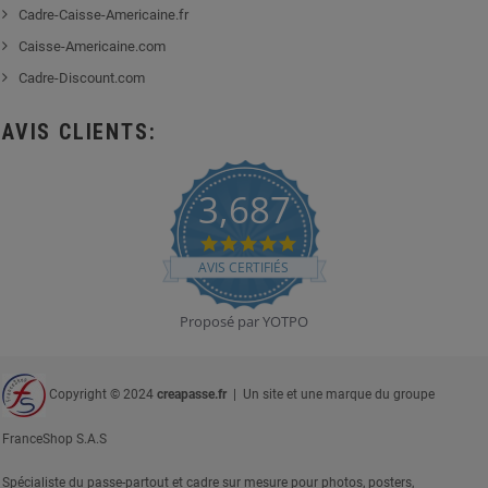
Cadre-Caisse-Americaine.fr
Caisse-Americaine.com
Cadre-Discount.com
AVIS CLIENTS:
3,687
4.8
star
AVIS CERTIFIÉS
rating
Proposé par YOTPO
Copyright © 2024
creapasse.fr
| Un site et une marque du groupe
FranceShop S.A.S
Spécialiste du passe-partout et cadre sur mesure pour photos, posters,