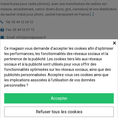
marie-louise pour cadre photos), avec une manufacture de cadres sur-
mesure, encadrement, carton divers (bois, gris, cannelure) et une distribution
de sachet cristal pour photo, sachet transparent en France
[...]
Tel: 03 44 12 24 12
Fax: 03 44 12 67 15
Email: info(a)creapasse.fr
×
Adresse: FranceShop S.A.S| 7 rue Jean Baptiste Neron z.a. de Bornel |
Ce magasin vous demande d'accepter les cookies afin d'optimiser
60540 Bornel (France)
les performances, les fonctionnalités des réseaux sociaux et la
pertinence de la publicité. Les cookies tiers liés aux réseaux
sociaux et à la publicité sont utilisés pour vous offrir des
SUIVEZ-NOUS
fonctionnalités optimisées sur les réseaux sociaux, ainsi que des
publicités personnalisées. Acceptez-vous ces cookies ainsi que
les implications associées à l'utilisation de vos données
personnelles ?
Accepter
RECEVEZ NOS OFFRES SPÉCIALES!
Refuser tous les cookies
S'abonner