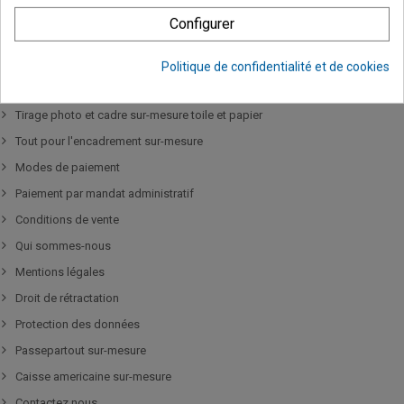
Configurer
INFORMATION
Politique de confidentialité et de cookies
Livraison
Tirage photo et cadre sur-mesure toile et papier
Tout pour l'encadrement sur-mesure
Modes de paiement
Paiement par mandat administratif
Conditions de vente
Qui sommes-nous
Mentions légales
Droit de rétractation
Protection des données
Passepartout sur-mesure
Caisse americaine sur-mesure
Contactez nous