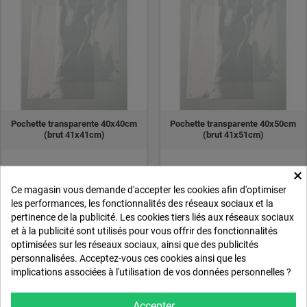
Pochette transparente 40x40cm
Pochette transparente 40x50cm
(brut 41x41cm)
(brut 41x51cm)
×
0,50 € HT
0,54 € HT
Ce magasin vous demande d'accepter les cookies afin d'optimiser
les performances, les fonctionnalités des réseaux sociaux et la
0,60 €
0,65 €
(TTC)
(TTC)
pertinence de la publicité. Les cookies tiers liés aux réseaux sociaux
ACHETER
ACHETER
et à la publicité sont utilisés pour vous offrir des fonctionnalités
optimisées sur les réseaux sociaux, ainsi que des publicités
personnalisées. Acceptez-vous ces cookies ainsi que les
implications associées à l'utilisation de vos données personnelles ?
Accepter