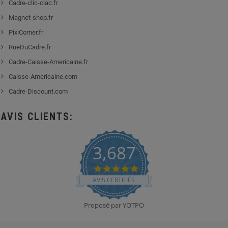
Cadre-clic-clac.fr
Magnet-shop.fr
PixiCorner.fr
RueDuCadre.fr
Cadre-Caisse-Americaine.fr
Caisse-Americaine.com
Cadre-Discount.com
AVIS CLIENTS:
3,687
4.8
star
AVIS CERTIFIÉS
rating
Proposé par YOTPO