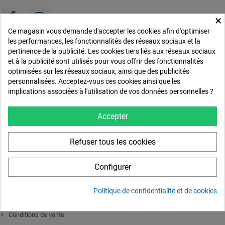
×
Ce magasin vous demande d'accepter les cookies afin d'optimiser
les performances, les fonctionnalités des réseaux sociaux et la
pertinence de la publicité. Les cookies tiers liés aux réseaux sociaux
RECEVEZ NOS OFFRES SPÉCIALES!
et à la publicité sont utilisés pour vous offrir des fonctionnalités
optimisées sur les réseaux sociaux, ainsi que des publicités
personnalisées. Acceptez-vous ces cookies ainsi que les
S'abonner
implications associées à l'utilisation de vos données personnelles ?
Accepter
INFORMATION
Refuser tous les cookies
Livraison
Tirage photo et cadre sur-mesure toile et papier
Configurer
Tout pour l'encadrement sur-mesure
Modes de paiement
Politique de confidentialité et de cookies
Paiement par mandat administratif
Conditions de vente